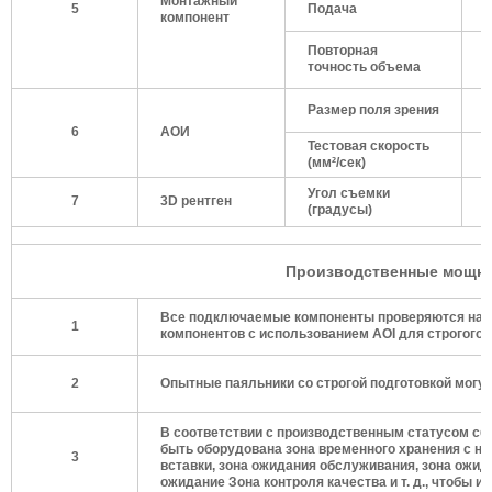
Монтажный
5
Подача
0
компонент
Повторная
±
точность объема
Размер поля зрения
6
6
АОИ
Тестовая скорость
9
(мм²/сек)
Угол съемки
7
3D рентген
0
(градусы)
Производственные мощност
Все подключаемые компоненты проверяются на н
1
компонентов с использованием AOI для строгого 
2
Опытные паяльники со строгой подготовкой могут
В соответствии с производственным статусом сбо
быть оборудована зона временного хранения с н
3
вставки, зона ожидания обслуживания, зона ожида
ожидание Зона контроля качества и т. д., чтобы 