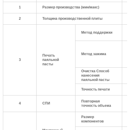
1
Размер производства (мин/макс)
5
2
Толщина производственной плиты
0
Метод поддержки
Метод зажима
Печать
3
паяльной
пасты
Очистка Способ
нанесения
паяльной пасты
Точность печати
±
Повторная
4
СПИ
<
точность объема
0
Размер
компонентов
Р