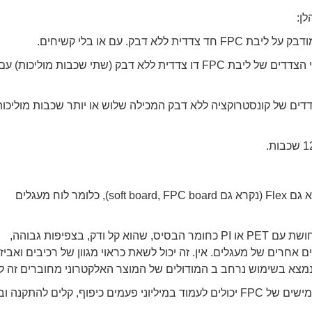
לן:
ית ללא דבק. עם או בלי קשיחים.
כיסוי כיסוי מודבק על שני הצדדים של ליבת FPC דו צדדית ללא דבק (שתי שכבות מוליכות) עם
דדים של קונסטרוקציה ללא דבק המכילה שלוש או יותר שכבות מוליכו
FPC הוא ראשי תיבות של Flexible Printed Circuit, הנקרא גם Flex (נקרא גם soft board, FPC board), כלומר לוח מעגלים
FPC הוא מעגל מודפס מתקפל היוצר מעגל על גבי רדיד נחושת עם PET או PI כחומר הבסיס, שהוא קל ודק, בצפיפות גבוהה,
 אחרים של מעגלים. אין. זה יכול לשאת כראוי מגוון של רכיבים ואביז
נמצא בשימוש נרחב ב המודולים של המוצר האלקטרוני מחוברים זה לז
בהשוואה לטכנולוגיית החיבור המסורתית, לוחות מעגלים גמישים של FPC יכולים לעמוד במיליוני פעמים כיפוף, קלים להתקנ