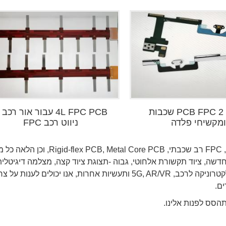
מחבר PCB FPC 2 שכבות
4L FPC PCB עבור אור רכב
מקשיחי פלדה
ניווט רכב FPC
Greathome התמקדה בייצור FPC חד צדדי, FPC דו צדדי, FPC רב שכבתי, Rigid-flex PCB, Metal Core PCB,
ב בתאורת LED, סוללת אנרגיה חדשה, ציוד תקשורת אלחוטי, גבוה -תצוגת ציוד קצה, מצלמה דיגיטלי
מחשב ואביזרים, סמארטפון, מכשירים לבישים חכמים, אלקטרוניקה לרכב, 5G, AR/VR ותעשיות אחרות, אנו יכולים לענות ע