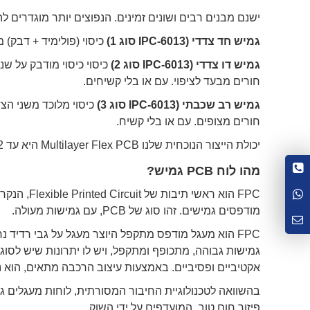
ישנם מבנים רבים ושונים זמינים. הנפוצים יותר מוגדרים לה
גמיש חד צדדי (IPC-6013 סוג 1)
כיסוי (פולימיד + דבק) מודבק על ליבת FPC חד צדד
גמיש דו צדדי (IPC-6013 סוג 2)
חורים מבעד לציפוי. עם או בלי קשיחים.
גמיש רב שכבתי (IPC-6013 סוג 3)
כיסוי מלוכד משני הצ
חורים מצופים. עם או בלי קשיח.
יכולת הייצור הנוכחית שלנו Multilayer Flex PCB היא עד 12 שכבות.
מהו לוח PCB גמיש?
מודפסים גמישים. זהו סוג של PCB, עם גמישות מעולה.
גמישות גבוהה, מתכופף ומתקפל, ויש לו יתרונות שיש לסוגים
אקטיביים ופסיביים. באמצעות עיצוב הרכבה מתאים, הוא 
פיזור חום טוב, המועדפים על ידי השוק.