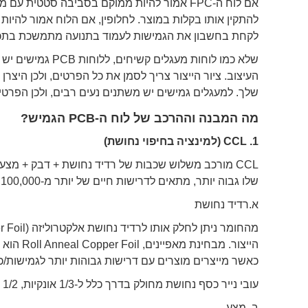
אם לוח ה-FPC אמור להיות ממוקם בסביבה סטטית
להתקין אותו בקלות במוצר. לחלופין, אם הלוח אמור להיות
לקחת בחשבון את הגמישות לעמוד בתנועה מתמשכת בתכנ
שלא כמו לוחות מעג
העיצוב. ציור הייצור צריך לסמן את כל הפרטים, ולכן היצר
שלך. למעגלים גמישים יש משתנים נעים רבים, ולכן הפרטי
מה המבנה וההרכב של לוח ה-PCB הגמיש?
1.
CCL (למינציה בחיפוי נחושת)
CCL מורכב משלוש שכבות של רדיד נחושת + דבק + מצע,
שלו גבוה יותר, מתאים לדרישות חיים של יותר מ-100,000 פעמים על המוצר.
א.רדיד נחושת
כאשר מייצרים מוצרים עם דרישות גבוהות יותר לגמישות/כי
עובי נייר כסף נחושת מחולק בדרך כלל ל-1/3 אונקיות, 1/2 אונקיות, 1 אונקיות, 2 אונקיות ועוד ארבעה סוגים.
ב. מצע