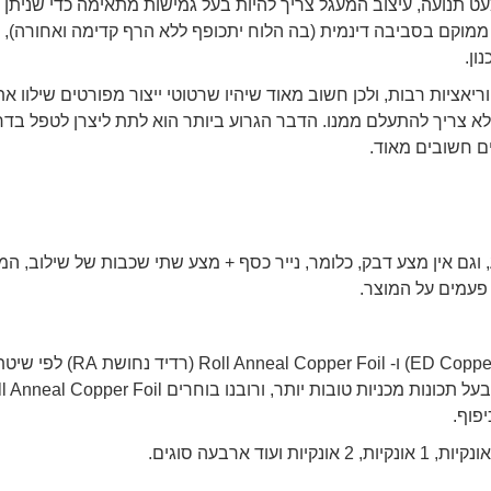
 עם מעט תנועה, עיצוב המעגל צריך להיות בעל גמישות מתאימה כדי שניתן 
 ממוקם בסביבה דינמית (בה הלוח יתכופף ללא הרף קדימה ואחורה), 
ון.
לים קשיחים, ללוחות PCB גמישים יש וריאציות רבות, ולכן חשוב מאוד שיהיו שרטוטי ייצור מפורטים שילוו א
ן לא צריך להתעלם ממנו. הדבר הגרוע ביותר הוא לתת ליצרן לטפל בדר
ם חשובים מאוד.
 וגם אין מצע דבק, כלומר, נייר כסף + מצע שתי שכבות של שילוב, המ
מהחומר ניתן לחלק אותו לרדיד נחושת אלקטרוליזה (ED Copper Foil) ו- Roll Anneal Copper Foil (רדיד נחושת RA)
הייצור. מבחינת מאפיינים, Roll Anneal Copper Foil הוא בעל תכונות מכניות טובות יותר, ורובנו בוחרים er Foil
פוף.