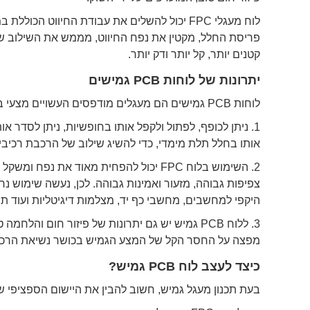
לוח מעגלי FPC יכול להשלים את עבודת החיווט 
פריסת החלל, מקטין את נפח החיווט, מממש את השילוב של
קטנים יותר, קל יותר ודק יותר.
יתרונות של לוחות PCB גמישים
לוחות PCB גמישים הם מעגלים מודפסים העשויים מצעי בידוד גמישים, ויש להם יתרונות רבים שאין ללוחות PCB קשיחים:
1. ניתן לכופף, לפתול ולקפל אותו בחופשיות, ניתן לסדר א
אותו בחלל תלת מימדי, כדי להשיג שילוב של הרכבת רכיבים
2. השימוש בלוח FPC יכול להפחית מאוד את
היקפי למחשבים, מחשבי כף יד, מצלמות דיגיטליות ועוד ת
מפצה על החסר הקל של המצע הגמיש בכושר נשיאת הרכיב
כיצד לעצב לוח PCB גמיש?
בעת תכנון מעגל גמיש, חשוב להבין את היישום הספציפי של לוח ה-PCB הגמיש. האם ניתן להשתמש בו בסביבה ס