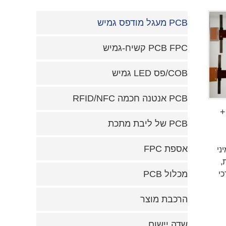
PCB מעגל מודפס גמיש
PCB FPC קשיח-גמיש
COB/פס LED גמיש
PCB אנטנה חכמה RFID/NFC
 +
PCB של ליבת מתכת
אספת FPC
 וכן הלאה כל מיני
ת,
מכלול PCB
ל צרכי
הרכבת מוצר
שדה יישום