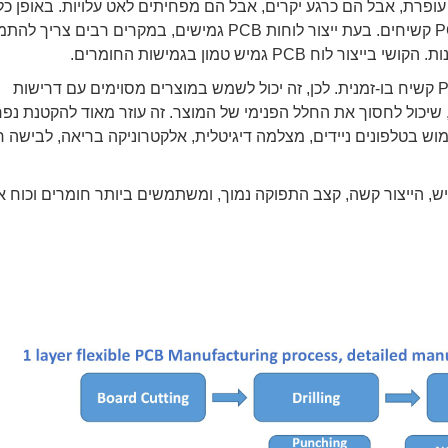
ולת עופרת, אבל הם כרגע יקרים, אבל הם מפחיתים לאט עלויות. באופן כלל
לוחות PCB גמישים הם אכן יקרים ויקרים יותר מלוחות PCB קשיחים. בעת ייצור לוחות PCB גמישים, במקרים רבים צ
 גמיש טמון בגמישות החומרים.
ללוח קשיח-גמיש יש את המאפיינים של לוח FPC ולוח PCB קשיח בו-זמנית. לכן, זה יכול לשמש במוצרים מסוימים עם דרישות
ם, שיכול לחסוך את החלל הפנימי של המוצר. זה עוזר מאוד להקטנת נפ
מוש בטלפונים ניידים, מצלמה דיגיטלית, אלקטרוניקה בריאה, לבישה 
הליכי ייצור רבים עבור לוח PCB קשיח-גמיש, הייצור קשה, קצב התפוקה נמוך, ומשתמשים ביותר חומרים וכוח