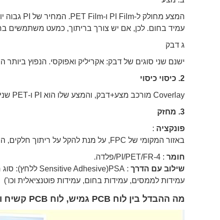
עמיד בחום. לכן, אם יש צורך בריתוך, כמעט משתמשים בחומרי PI. עובי המצע הוא בדרך כלל 1/2 מיל, 1 מי
ג דבק
ישנם שני סוגים של דבק: אקריליק ואפוקסי. הנפוץ ביותר הוא אפוקסי, עובי: 0.4-2mil, דבק ב
2.
כיסוי כיסוי
Coverlay מורכב מצע+דבק, והמצע שלו הוא PI ו-PET שני סוגים, עובי: 0.5-1.4mil.
3.
מחזק
פונקציה
:
באזור המקומי של FPC, על מנת להקל על ריתוך חלקים, הוספת מגבש להתקנה ולפיצוי על עובי ה-FPC.
חומר
: PI/PET/FR-4/פלדה.
שילוב עם הדרך
עמידות לממסים, עמידות בחום, עמידות פוטנציאלית וכו')
מה ההבדל בין לוח PCB גמיש, לוח PCB קשיח ולוח PCB קשיח?